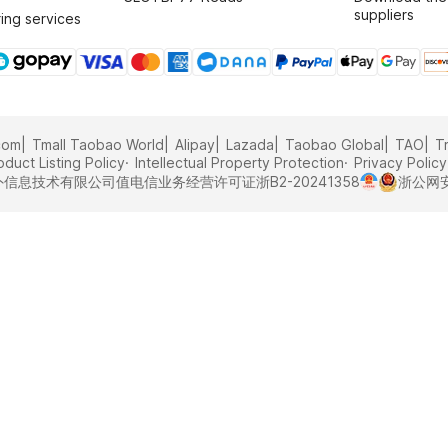
suppliers
ing services
com
Tmall Taobao World
Alipay
Lazada
Taobao Global
TAO
T
oduct Listing Policy
Intellectual Property Protection
Privacy Policy
巴外信息技术有限公司
值电信业务经营许可证浙B2-20241358
浙公网安