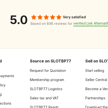
5.0
Very satisfied
verified Link Alternati
Based on 898 reviews for
d
Source on SLOTBP77
Sell on SL
Request for Quotation
Start selling
payments
Membership program
Seller Central
licy
SLOTBP77 Logistics
Become a Veri
g
Sales tax and VAT
Partnerships
tections
SLOTBP77 Reads
Download the